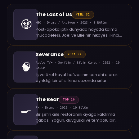
The Last of Us
YENİ S2
🧟
HBO · Drama / Aksiyon · 2023 · 8 Bölüm
Post-apokaliptik dünyada hayatta kalma
mücadelesi. Joel ve Ellie'nin hikayesi ikinci
sezonla devam ediyor.
Severance
YENİ S2
🧠
Apple TV+ · Gerilim / Bilim Kurgu · 2022 · 10
Bölüm
İş ve özel hayat hafızasının cerrahi olarak
ayrıldığı bir ofis. İkinci sezonda sırlar
çözülmeye başlıyor.
The Bear
TOP 10
🍳
FX · Drama · 2022 · 10 Bölüm
Bir şefin aile restoranını ayağa kaldırma
çabası. Yoğun, duygusal ve tempolu bir
mutfak hikayesi.