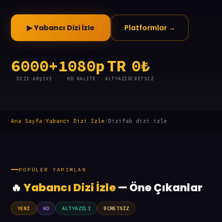
Platformlar →
▶ Yabancı Dizi İzle
6000+
1080p
TR
0₺
DIZI ARŞIVI
HD KALITE
ALTYAZI
ÜCRETSIZ
Ana Sayfa
/
Yabancı Dizi İzle
/
Dizifab dizi izle
POPÜLER YAPIMLAR
🔥
Yabancı Dizi İzle
— Öne Çıkanlar
YENİ
HD
ALTYAZILI
ÜCRETSİZ