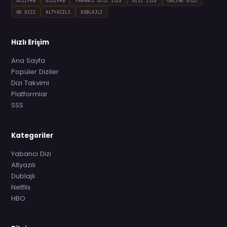
DIZIFAB
DIZIFAB
YABANCI DIZI İZLE
DIZI İZLE
ONLINE DIZI
HD DIZI
ALTYAZILI
DUBLAJLI
Hızlı Erişim
Ana Sayfa
Popüler Diziler
Dizi Takvimi
Platformlar
SSS
Kategoriler
Yabancı Dizi
Altyazılı
Dublajlı
Netflix
HBO