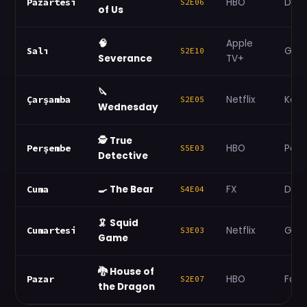
HBO
Dra
Pazartesi
S2E06
of Us
🧠
Apple
Geri
Salı
S2E10
Severance
TV+
🔪
Netflix
Kom
Çarşamba
S2E05
Wednesday
🕵️ True
HBO
Polis
Perşembe
S5E03
Detective
🍳 The Bear
FX
Dra
Cuma
S4E04
🦑 Squid
Netflix
Geri
Cumartesi
S3E03
Game
🐉 House of
HBO
Fant
Pazar
S2E07
the Dragon