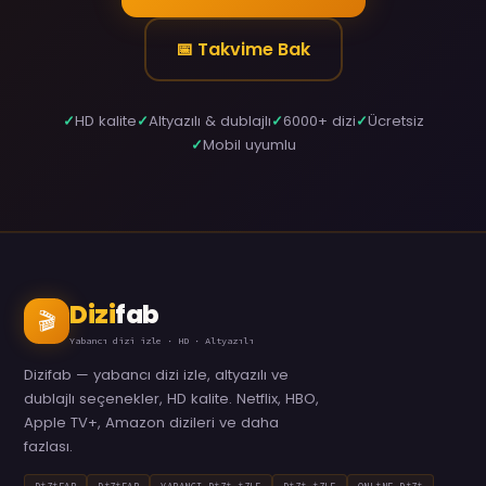
📅 Takvime Bak
HD kalite
Altyazılı & dublajlı
6000+ dizi
Ücretsiz
Mobil uyumlu
Dizi
fab
🎬
Yabancı dizi izle · HD · Altyazılı
Dizifab — yabancı dizi izle, altyazılı ve
dublajlı seçenekler, HD kalite. Netflix, HBO,
Apple TV+, Amazon dizileri ve daha
fazlası.