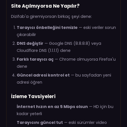
Site Açılmıyorsa Ne Yapılır?
Dizifab'a giremiyorsan birkaç şeyi dene:
Tarayıcı önbelleğini temizle
— eski veriler sorun
çıkarabilir
DNS değiştir
— Google DNS (8.8.8.8) veya
Cloudflare DNS (1.1.1.1) dene
Farklı tarayıcı aç
— Chrome olmuyorsa Firefox'u
dene
Güncel adresi kontrol et
— bu sayfadan yeni
adresi öğren
İzleme Tavsiyeleri
İnternet hızın en az 5 Mbps olsun
— HD için bu
kadar yeterli
Tarayıcını güncel tut
— eski sürümler video