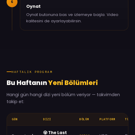
6
Oynat
Oynat butonuna bas ve izlemeye başla. Video
kalitesini de ayarlayabilirsin.
HAFTALIK PROGRAM
Bu Haftanın
Yeni Bölümleri
Hangi gün hangi dizi yeni bölüm veriyor — takvimden
takip et:
GÜN
DIZI
BÖLÜM
PLATFORM
TÜR
🧟 The Last