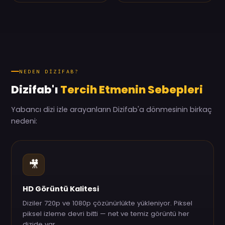
NEDEN DIZIFAB?
Dizifab'ı
Tercih Etmenin Sebepleri
Yabancı dizi izle arayanların Dizifab'a dönmesinin birkaç
nedeni:
🎥
HD Görüntü Kalitesi
Diziler 720p ve 1080p çözünürlükte yükleniyor. Piksel
piksel izleme devri bitti — net ve temiz görüntü her
dizide var.