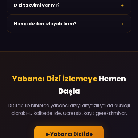
Dizi takvimi var mı?
çalışıyor. Ayrı bir uygulama yüklemeye gerek yok.
Var. Haftalık takvimden hangi dizinin hangi gün yeni
Hangi dizileri izleyebilirim?
bölüm verdiğini görebilirsin. Böylece hiçbir bölümü
kaçırmazsın.
Breaking Bad, Severance, The Bear, House of the
Dragon, Squid Game, Wednesday, Dark, True
Detective gibi yapımlar arşivde. Klasiklerden yeni
sezon dizilerine kadar geniş bir seçenek var.
Yabancı Dizi İzlemeye
Hemen
Başla
Dizifab ile binlerce yabancı diziyi altyazılı ya da dublajlı
olarak HD kalitede izle. Ücretsiz, kayıt gerektirmiyor.
▶ Yabancı Dizi İzle