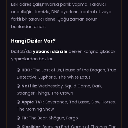
Eski adres çalışmıyorsa panik yapma. Tarayıcı
önbelleğini temizle, DNS ayarlarını kontrol et veya
farklı bir tarayıcı dene. Çoğu zaman sorun
bunlardan biridir.
Hangi Diziler Var?
Dizifab'da
yabancı dizi izle
derken karşına çıkacak
yapımlardan bazıları:
🎬
HBO:
The Last of Us, House of the Dragon, True
Detective, Euphoria, The White Lotus
🎬
Netflix:
Wednesday, Squid Game, Dark,
Stranger Things, The Crown
🎬
Apple TV+:
Severance, Ted Lasso, Slow Horses,
The Morning Show
🎬
FX:
The Bear, Shōgun, Fargo
🎬
Klasikler:
Breaking Bad, Game of Thrones, The