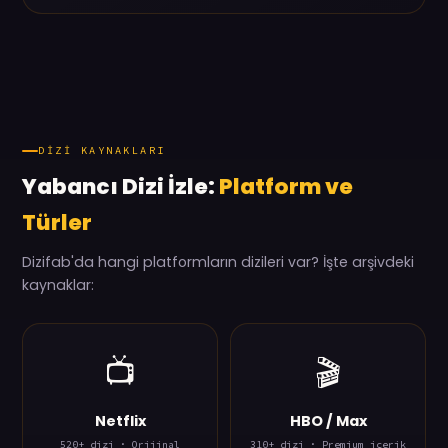
geçiyor.
DIZI KAYNAKLARI
Yabancı Dizi İzle:
Platform ve
Türler
Dizifab'da hangi platformların dizileri var? İşte arşivdeki
kaynaklar:
📺
🎬
Netflix
HBO / Max
520+ dizi · Orijinal
310+ dizi · Premium içerik