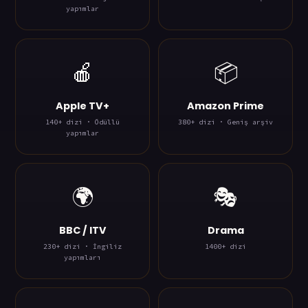
yapımlar
🍎
📦
Apple TV+
Amazon Prime
140+ dizi · Ödüllü
380+ dizi · Geniş arşiv
yapımlar
🌍
🎭
BBC / ITV
Drama
230+ dizi · İngiliz
1400+ dizi
yapımları