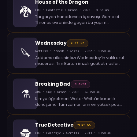
House of the Dragon
🐉
HBO · Fantastik / Drama · 2022 · 8 Bölüm
Targaryen hanedanının iç savaşı. Game of
Thrones evreninde geçen bu yapım
ejderhalarla dolu.
Wednesday
YENİ S2
🔪
Netflix · Komedi / Gizem · 2022 · 8 Bölüm
Addams ailesinin kızı Wednesday'in yatılı okul
macerası. Tim Burton imzalı gotik atmosfer.
Breaking Bad
KLASİK
⚗️
AMC · Suç / Drama · 2008 · 62 Bölüm
Kimya öğretmeni Walter White'ın karanlık
dönüşümü. Tüm zamanların en yüksek puanlı
dizilerinden.
True Detective
YENİ S5
🕵️
HBO · Polisiye / Gerilim · 2014 · 8 Bölüm