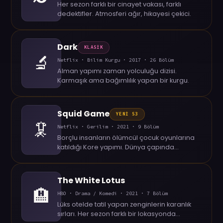
Her sezon farklı bir cinayet vakası, farklı
dedektifler. Atmosferi ağır, hikayesi çekici.
Dark
KLASİK
🔬
Netflix · Bilim Kurgu · 2017 · 26 Bölüm
Alman yapımı zaman yolculuğu dizisi.
Karmaşık ama bağımlılık yapan bir kurgu.
Squid Game
YENİ S3
🦑
Netflix · Gerilim · 2021 · 9 Bölüm
Borçlu insanların ölümcül çocuk oyunlarına
katıldığı Kore yapımı. Dünya çapında
fenomen oldu.
The White Lotus
🏨
HBO · Drama / Komedi · 2021 · 7 Bölüm
Lüks otelde tatil yapan zenginlerin karanlık
sırları. Her sezon farklı bir lokasyonda