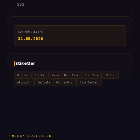
SSS
SON GÜNCELLEME
31.05.2026
Etiketler
Dizifab
Dizifab
Yabancı Dizi İzle
Dizi İzle
HD Dizi
Altyazılı
Dublajlı
Online Dizi
Dizi Takvimi
MERAK EDILENLER