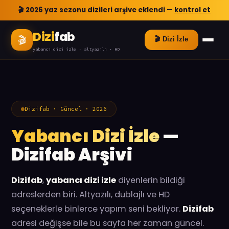
🎬 2026 yaz sezonu dizileri arşive eklendi —
kontrol et
Dizi
fab
🎬
🎬 Dizi İzle
yabancı dizi izle · altyazılı · HD
Dizifab · Güncel · 2026
Yabancı Dizi İzle
—
Dizifab Arşivi
Dizifab
,
yabancı dizi izle
diyenlerin bildiği
adreslerden biri. Altyazılı, dublajlı ve HD
seçeneklerle binlerce yapım seni bekliyor.
Dizifab
adresi değişse bile bu sayfa her zaman güncel.