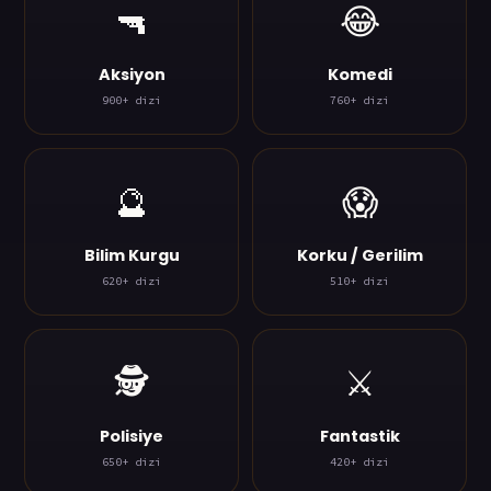
🔫
😂
Aksiyon
Komedi
900+ dizi
760+ dizi
🔮
😱
Bilim Kurgu
Korku / Gerilim
620+ dizi
510+ dizi
🕵️
⚔️
Polisiye
Fantastik
650+ dizi
420+ dizi