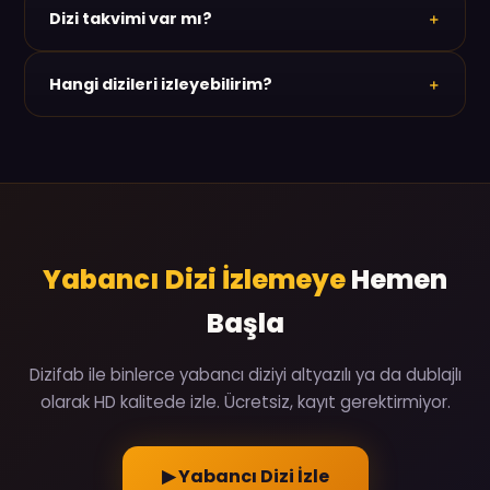
Dizi takvimi var mı?
çalışıyor. Ayrı bir uygulama yüklemeye gerek yok.
Var. Haftalık takvimden hangi dizinin hangi gün yeni
Hangi dizileri izleyebilirim?
bölüm verdiğini görebilirsin. Böylece hiçbir bölümü
kaçırmazsın.
Breaking Bad, Severance, The Bear, House of the
Dragon, Squid Game, Wednesday, Dark, True
Detective gibi yapımlar arşivde. Klasiklerden yeni
sezon dizilerine kadar geniş bir seçenek var.
Yabancı Dizi İzlemeye
Hemen
Başla
Dizifab ile binlerce yabancı diziyi altyazılı ya da dublajlı
olarak HD kalitede izle. Ücretsiz, kayıt gerektirmiyor.
▶ Yabancı Dizi İzle