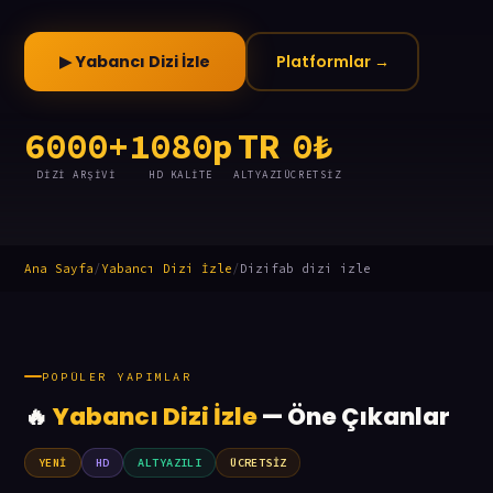
Platformlar →
▶ Yabancı Dizi İzle
6000+
1080p
TR
0₺
DIZI ARŞIVI
HD KALITE
ALTYAZI
ÜCRETSIZ
Ana Sayfa
/
Yabancı Dizi İzle
/
Dizifab dizi izle
POPÜLER YAPIMLAR
🔥
Yabancı Dizi İzle
— Öne Çıkanlar
YENİ
HD
ALTYAZILI
ÜCRETSİZ