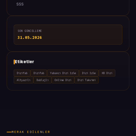
SSS
SON GÜNCELLEME
31.05.2026
Etiketler
Dizifab
Dizifab
Yabancı Dizi İzle
Dizi İzle
HD Dizi
Altyazılı
Dublajlı
Online Dizi
Dizi Takvimi
MERAK EDILENLER