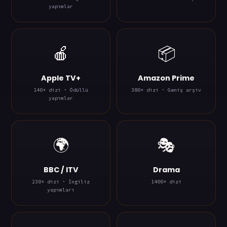
yapımlar
🍎
📦
Apple TV+
Amazon Prime
140+ dizi · Ödüllü
380+ dizi · Geniş arşiv
yapımlar
🌍
🎭
BBC / ITV
Drama
230+ dizi · İngiliz
1400+ dizi
yapımları